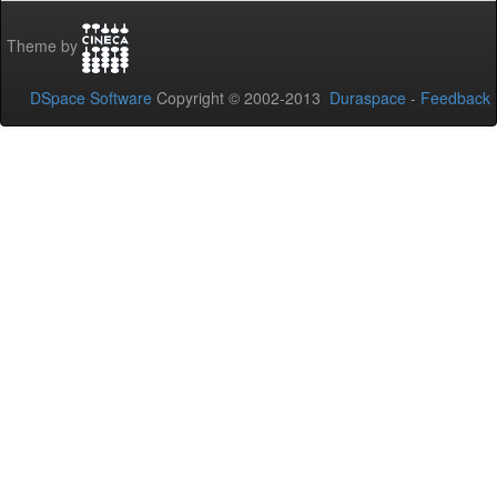
Theme by
DSpace Software
Copyright © 2002-2013
Duraspace
-
Feedback