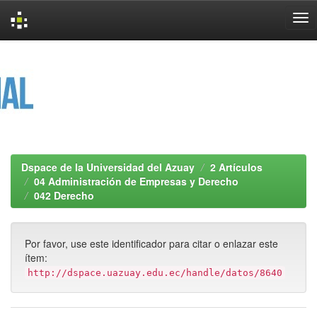
Skip
navigation
Dspace de la Universidad del Azuay
2 Artículos
04 Administración de Empresas y Derecho
042 Derecho
Por favor, use este identificador para citar o enlazar este
ítem:
http://dspace.uazuay.edu.ec/handle/datos/8640