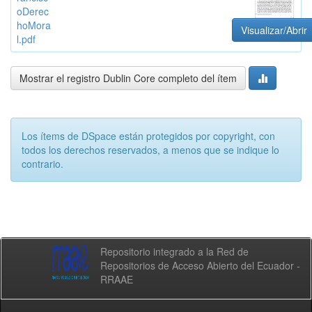
oDerec
hoMora
Visualizar/Abrir
l.pdf
Mostrar el registro Dublin Core completo del ítem
Los ítems de DSpace están protegidos por copyright, con
todos los derechos reservados, a menos que se indique lo
contrario.
Repositorio integrado a la Red de
Repositorios de Acceso Abierto del Ecuador -
RRAAE