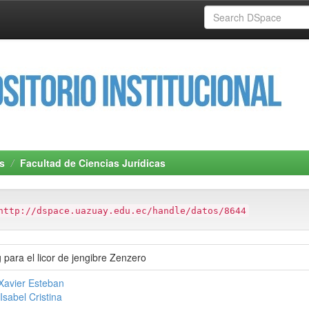
s
Facultad de Ciencias Jurídicas
http://dspace.uazuay.edu.ec/handle/datos/8644
 para el licor de jengibre Zenzero
Xavier Esteban
Isabel Cristina