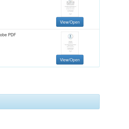
View/Open
obe PDF
View/Open