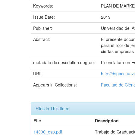
Keywords:
PLAN DE MARKE
Issue Date:
2019
Publisher:
Universidad del 
Abstract:
El presente docum
para el licor de j
ciertas empresas 
metadata.dc.description.degree:
Licenciatura en E
URI:
http://dspace.ua
Appears in Collections:
Facultad de Cienc
Files in This Item:
File
Description
14306_esp.pdf
Trabajo de Graduaci