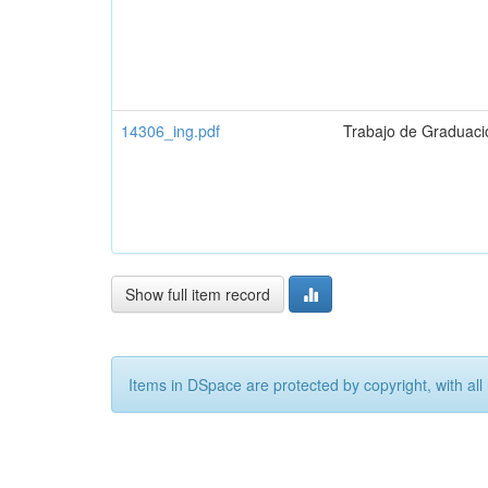
14306_ing.pdf
Trabajo de Graduaci
Show full item record
Items in DSpace are protected by copyright, with all 