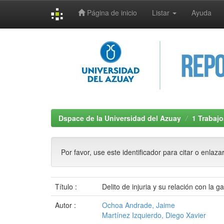
Página de inicio
Listar
Ayuda
Skip
navigation
Dspace de la Universidad del Azuay
1 Trabajo
Por favor, use este identificador para citar o enlaza
Título :
Delito de injuria y su relación con la g
Autor :
Ochoa Andrade, Jaime
Martínez Izquierdo, Diego Xavier