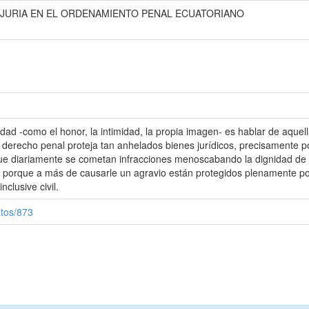
NJURIA EN EL ORDENAMIENTO PENAL ECUATORIANO
dad -como el honor, la intimidad, la propia imagen- es hablar de aquel
l derecho penal proteja tan anhelados bienes jurídicos, precisamente p
 que diariamente se cometan infracciones menoscabando la dignidad de 
 porque a más de causarle un agravio están protegidos plenamente por
nclusive civil.
atos/873