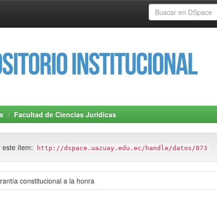
s
Facultad de Ciencias Jurídicas
r este ítem:
http://dspace.uazuay.edu.ec/handle/datos/873
arantía constitucional a la honra