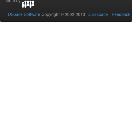
Theme by
DSpace Software
Copyright © 2002-2013
Duraspace
-
Feedback