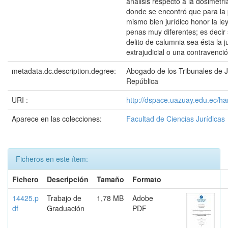
análisis respecto a la dosimetrí
donde se encontró que para la 
mismo bien jurídico honor la le
penas muy diferentes; es decir
delito de calumnia sea ésta la ju
extrajudicial o una contravenció
metadata.dc.description.degree:
Abogado de los Tribunales de Ju
República
URI :
http://dspace.uazuay.edu.ec/ha
Aparece en las colecciones:
Facultad de Ciencias Jurídicas
Ficheros en este ítem:
Fichero
Descripción
Tamaño
Formato
14425.p
Trabajo de
1,78 MB
Adobe
df
Graduación
PDF