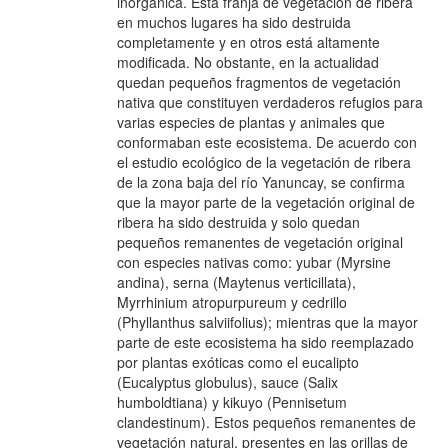
inorgánica. Esta franja de vegetación de ribera
en muchos lugares ha sido destruida
completamente y en otros está altamente
modificada. No obstante, en la actualidad
quedan pequeños fragmentos de vegetación
nativa que constituyen verdaderos refugios para
varias especies de plantas y animales que
conformaban este ecosistema. De acuerdo con
el estudio ecológico de la vegetación de ribera
de la zona baja del río Yanuncay, se confirma
que la mayor parte de la vegetación original de
ribera ha sido destruida y solo quedan
pequeños remanentes de vegetación original
con especies nativas como: yubar (Myrsine
andina), serna (Maytenus verticillata),
Myrrhinium atropurpureum y cedrillo
(Phyllanthus salviifolius); mientras que la mayor
parte de este ecosistema ha sido reemplazado
por plantas exóticas como el eucalipto
(Eucalyptus globulus), sauce (Salix
humboldtiana) y kikuyo (Pennisetum
clandestinum). Estos pequeños remanentes de
vegetación natural, presentes en las orillas de