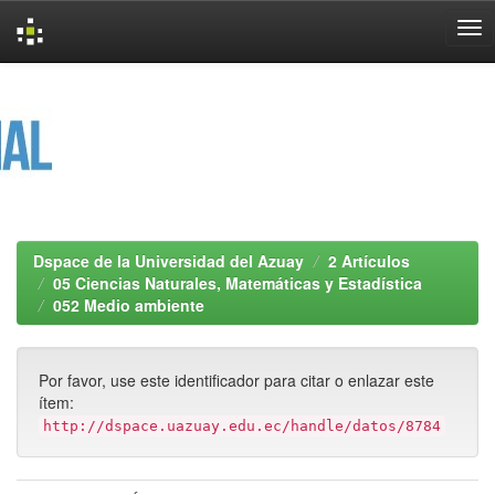
Skip
navigation
Dspace de la Universidad del Azuay
2 Artículos
05 Ciencias Naturales, Matemáticas y Estadística
052 Medio ambiente
Por favor, use este identificador para citar o enlazar este
ítem:
http://dspace.uazuay.edu.ec/handle/datos/8784