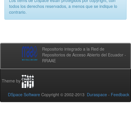
Los ítems de DSpace están protegidos por copyright, con
todos los derechos reservados, a menos que se indique lo
contrario.
Repositorio integrado a la Red de
Repositorios de Acceso Abierto del Ecuador -
RRAAE
Theme by
DSpace Software
Copyright © 2002-2013
Duraspace
-
Feedback