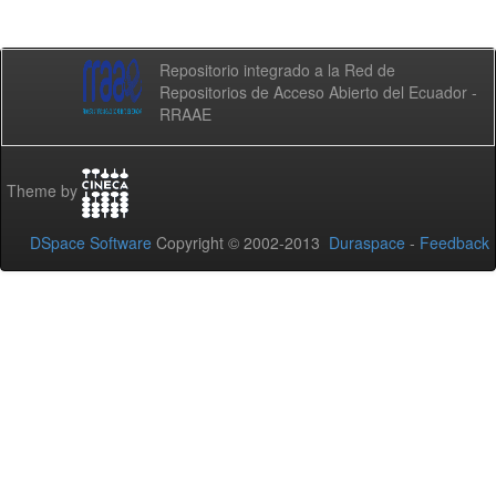
Repositorio integrado a la Red de
Repositorios de Acceso Abierto del Ecuador -
RRAAE
Theme by
DSpace Software
Copyright © 2002-2013
Duraspace
-
Feedback