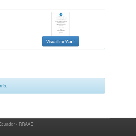
Visualizar/Abrir
rio.
l Ecuador - RRAAE