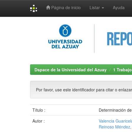
Página de inicio
Listar
Ayuda
Skip
navigation
Dspace de la Universidad del Azuay
1 Trabajo
Por favor, use este identificador para citar o enlaza
Título :
Determinación de 
Autor :
Valencia Guaricel
Reinoso Méndez,