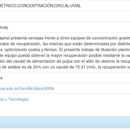
MÉTRICO;CONCENTRACIÓN;ORO;ALUVIAL
Azuay
spiral presenta ventajas frente a otros equipos de concentración gravim
ncipio de recuperación, las mismas que están determinadas por distint
s, optimizando costos y tiempo. El presente trabajo de titulación plant
ste equipo pueda obtener la mayor recuperación posible mediante la va
ación del caudal de alimentación de pulpa con el afán de obtener la re
n de solidos es de 20% con un caudal de 75.31 l/min, la recuperación 
as
zuay.edu.ec/handle/datos/8956
ia y Tecnología