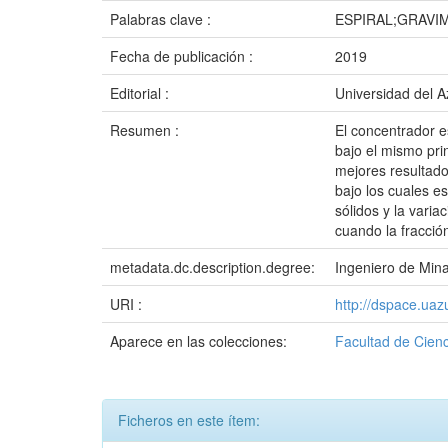
Palabras clave :
ESPIRAL;GRAVI
Fecha de publicación :
2019
Editorial :
Universidad del 
Resumen :
El concentrador e
bajo el mismo pri
mejores resultado
bajo los cuales e
sólidos y la vari
cuando la fracció
metadata.dc.description.degree:
Ingeniero de Min
URI :
http://dspace.ua
Aparece en las colecciones:
Facultad de Cienc
Ficheros en este ítem: