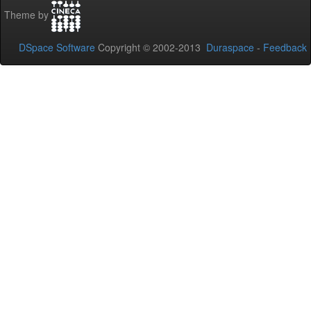
Theme by
DSpace Software
Copyright © 2002-2013
Duraspace
-
Feedback