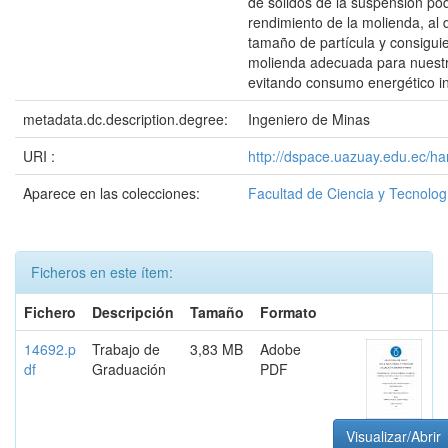
de sólidos de la suspensión po
rendimiento de la molienda, al d
tamaño de partícula y consigu
molienda adecuada para nuestr
evitando consumo energético i
metadata.dc.description.degree:
Ingeniero de Minas
URI :
http://dspace.uazuay.edu.ec/ha
Aparece en las colecciones:
Facultad de Ciencia y Tecnolog
Ficheros en este ítem:
Fichero
Descripción
Tamaño
Formato
14692.p
Trabajo de
3,83 MB
Adobe
df
Graduación
PDF
Visualizar/Abrir