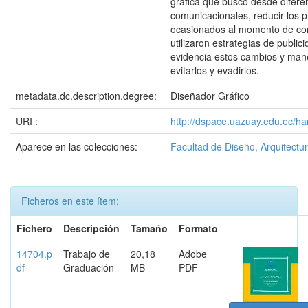
gráfica que buscó desde difere
comunicacionales, reducir los 
ocasionados al momento de cond
utilizaron estrategias de publi
evidencia estos cambios y man
evitarlos y evadirlos.
metadata.dc.description.degree:
Diseñador Gráfico
URI :
http://dspace.uazuay.edu.ec/ha
Aparece en las colecciones:
Facultad de Diseño, Arquitectur
Ficheros en este ítem:
Fichero
Descripción
Tamaño
Formato
14704.p
Trabajo de
20,18
Adobe
df
Graduación
MB
PDF