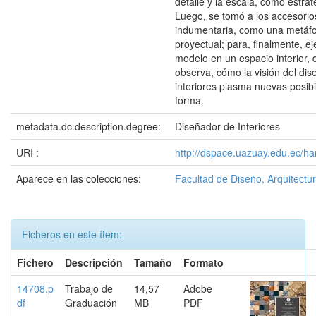
detalle y la escala, como estrat
Luego, se tomó a los accesorio
indumentaria, como una metáfo
proyectual; para, finalmente, eje
modelo en un espacio interior,
observa, cómo la visión del di
interiores plasma nuevas posib
forma.
metadata.dc.description.degree:
Diseñador de Interiores
URI :
http://dspace.uazuay.edu.ec/ha
Aparece en las colecciones:
Facultad de Diseño, Arquitectur
Ficheros en este ítem:
Fichero
Descripción
Tamaño
Formato
14708.p
Trabajo de
14,57
Adobe
df
Graduación
MB
PDF