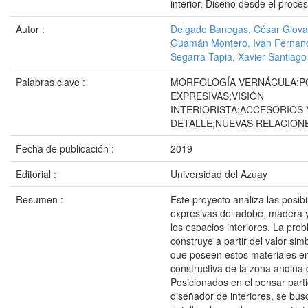
interior. Diseño desde el proces
Autor :
Delgado Banegas, César Giov
Guamán Montero, Ivan Fernan
Segarra Tapia, Xavier Santiago
Palabras clave :
MORFOLOGÍA VERNÁCULA;PO
EXPRESIVAS;VISIÓN
INTERIORISTA;ACCESORIOS 
DETALLE;NUEVAS RELACION
Fecha de publicación :
2019
Editorial :
Universidad del Azuay
Resumen :
Este proyecto analiza las posib
expresivas del adobe, madera y
los espacios interiores. La pro
construye a partir del valor simb
que poseen estos materiales en 
constructiva de la zona andina 
Posicionados en el pensar parti
diseñador de interiores, se bus