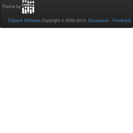
Theme by
DSpace Software
Copyright © 2002-2013
Duraspace
-
Feedback