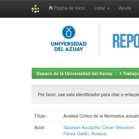
Página de inicio
Listar
Ayuda
Skip
navigation
Dspace de la Universidad del Azuay
1 Trabajo
Por favor, use este identificador para citar o enlaza
Título :
Análisis Crítico de la Normativa actu
Autor :
Sacasari Aucapiña, Cesar Geovanni
Flores Galán, Rosana