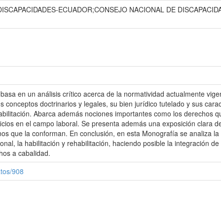
 DISCAPACIDADES-ECUADOR;CONSEJO NACIONAL DE DISCAPACID
asa en un análisis crítico acerca de la normatividad actualmente vige
sus conceptos doctrinarios y legales, su bien jurídico tutelado y sus ca
rehabilitación. Abarca además nociones importantes como los derechos q
ficios en el campo laboral. Se presenta además una exposición clara d
nos que la conforman. En conclusión, en esta Monografía se analiza l
nal, la habilitación y rehabilitación, haciendo posible la integración d
hos a cabalidad.
atos/908