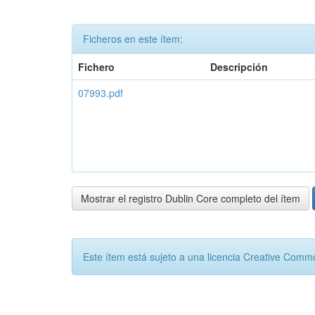
Ficheros en este ítem:
Fichero
Descripción
07993.pdf
Mostrar el registro Dublin Core completo del ítem
Este ítem está sujeto a una licencia Creative Com