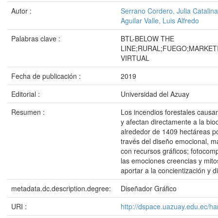
Autor :
Serrano Cordero, Julia Catalina
Aguilar Valle, Luis Alfredo
Palabras clave :
BTL-BELOW THE
LINE;RURAL;FUEGO;MARKET
VIRTUAL
Fecha de publicación :
2019
Editorial :
Universidad del Azuay
Resumen :
Los incendios forestales caus
y afectan directamente a la bio
alrededor de 1409 hectáreas por
través del diseño emocional, m
con recursos gráficos; fotocomp
las emociones creencias y mitos
aportar a la concientización y d
metadata.dc.description.degree:
Diseñador Gráfico
URI :
http://dspace.uazuay.edu.ec/ha