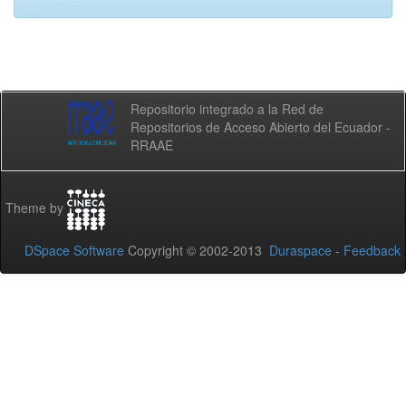
Repositorio integrado a la Red de
Repositorios de Acceso Abierto del Ecuador -
RRAAE
Theme by
DSpace Software
Copyright © 2002-2013
Duraspace
-
Feedback