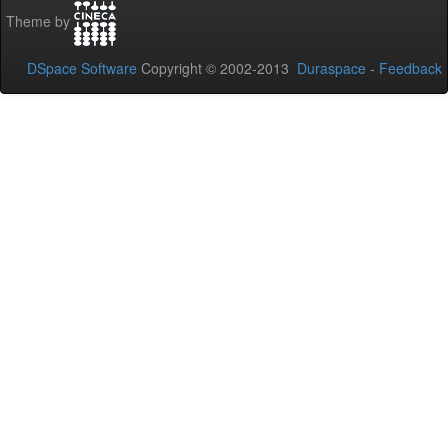
Theme by
DSpace Software
Copyright © 2002-2013
Duraspace
-
Feedback