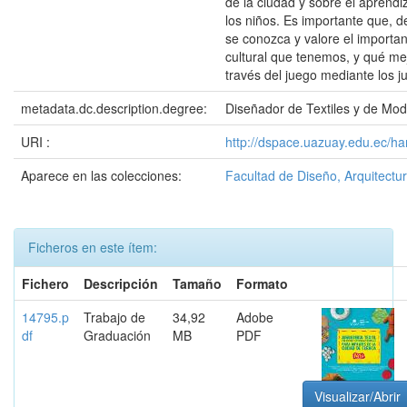
de la ciudad y sobre el aprendi
los niños. Es importante que, d
se conozca y valore el importa
cultural que tenemos, y qué mej
través del juego mediante los j
metadata.dc.description.degree:
Diseñador de Textiles y de Mo
URI :
http://dspace.uazuay.edu.ec/ha
Aparece en las colecciones:
Facultad de Diseño, Arquitectur
Ficheros en este ítem:
Fichero
Descripción
Tamaño
Formato
14795.p
Trabajo de
34,92
Adobe
df
Graduación
MB
PDF
Visualizar/Abrir