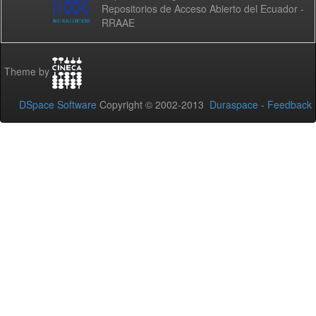
Repositorios de Acceso Abierto del Ecuador -
RRAAE
Theme by
DSpace Software
Copyright © 2002-2013
Duraspace
-
Feedback