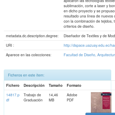
aplicaron las tecnologías textil
sublimación, corte a laser y b
en dicho proyecto y se propus
resultado una línea de nuevos o
con la combinación de tejidos, 
criterios de diseño.
metadata.dc.description.degree:
Diseñador de Textiles y de Mo
URI :
http://dspace.uazuay.edu.ec/ha
Aparece en las colecciones:
Facultad de Diseño, Arquitectur
Ficheros en este ítem:
Fichero
Descripción
Tamaño
Formato
14817.p
Trabajo de
14,46
Adobe
df
Graduación
MB
PDF