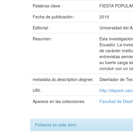
Palabras clave :
FIESTA POPULA
Fecha de publicación :
2019
Editorial :
Universidad del 
Resumen :
Esta investigació
Ecuador. La invest
de carácter insti
entrevistas semie
su fuerte carga s
concluir con un ca
metadata.dc.description.degree:
Diseñador de Tex
URI :
http://dspace.ua
Aparece en las colecciones:
Facultad de Diseñ
Ficheros en este ítem: