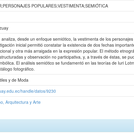
R;PERSONAJES POPULARES;VESTIMENTA;SEMIÓTICA
Azuay
n analiza, desde un enfoque semiótico, la vestimenta de los personaje
igación inicial permitió constatar la existencia de dos fechas importan
tucional y otra más arraigada en la expresión popular. El método etnogr
structuradas y observación no participativa, y, a través de éstas, se pu
imbólica. El análisis semiótico se fundamentó en las teorías de Iuri Lo
tálogo fotográfico.
tiles y de Moda
zuay.edu.ec/handle/datos/9230
o, Arquitectura y Arte