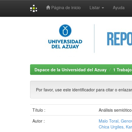
Página de inicio
Listar
Ayuda
Skip
navigation
Dspace de la Universidad del Azuay
1 Trabajo
Por favor, use este identificador para citar o enlaza
Título :
Análisis semiótic
Autor :
Malo Toral, Gen
Chica Urgiles, Ka