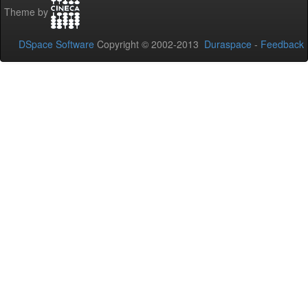
Theme by
DSpace Software
Copyright © 2002-2013
Duraspace
-
Feedback