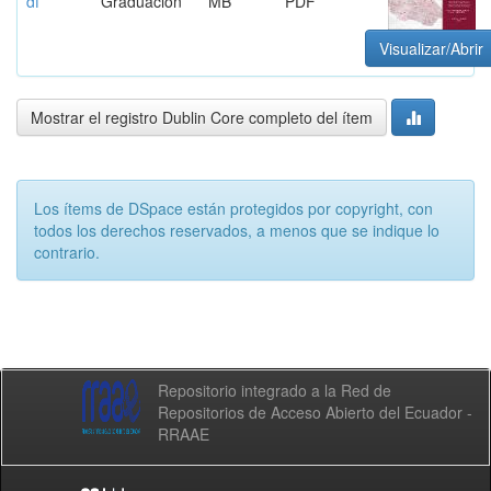
df
Graduación
MB
PDF
Visualizar/Abrir
Mostrar el registro Dublin Core completo del ítem
Los ítems de DSpace están protegidos por copyright, con
todos los derechos reservados, a menos que se indique lo
contrario.
Repositorio integrado a la Red de
Repositorios de Acceso Abierto del Ecuador -
RRAAE