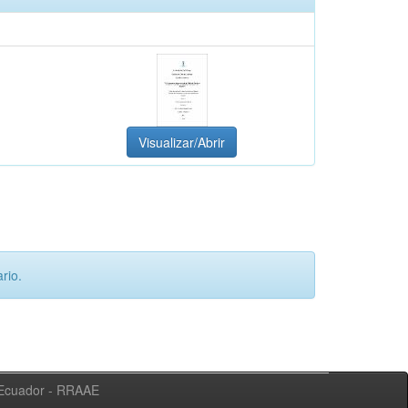
Visualizar/Abrir
rio.
l Ecuador - RRAAE