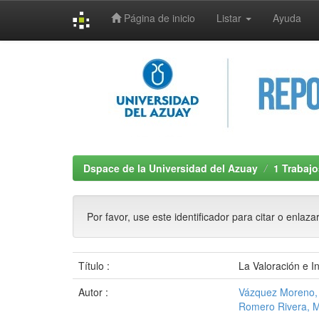
Página de inicio
Listar
Ayuda
Skip
navigation
Dspace de la Universidad del Azuay
1 Trabajo
Por favor, use este identificador para citar o enlaza
Título :
La Valoración e I
Autor :
Vázquez Moreno, 
Romero Rivera, M