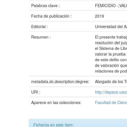
Palabras clave :
FEMICIDIO -;V
Fecha de publicación :
2019
Editorial :
Universidad del 
Resumen :
El presente trabaj
resolución del juz
el Sistema de Lib
valorar la prueba 
de este delito con
de valoración que
relaciones de pode
metadata.dc.description.degree:
Abogado de los Tr
URI :
http://dspace.ua
Aparece en las colecciones:
Facultad de Cienc
Ficheros en este ítem: