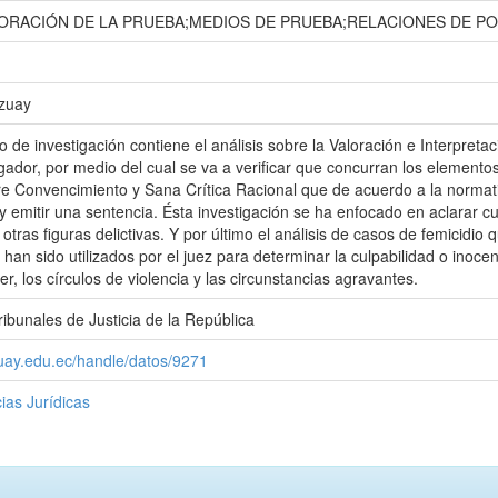
ALORACIÓN DE LA PRUEBA;MEDIOS DE PRUEBA;RELACIONES DE 
Azuay
o de investigación contiene el análisis sobre la Valoración e Interpreta
gador, por medio del cual se va a verificar que concurran los elementos
re Convencimiento y Sana Crítica Racional que de acuerdo a la normat
y emitir una sentencia. Ésta investigación se ha enfocado en aclarar cua
 otras figuras delictivas. Y por último el análisis de casos de femicidi
 han sido utilizados por el juez para determinar la culpabilidad o inoc
r, los círculos de violencia y las circunstancias agravantes.
ibunales de Justicia de la República
zuay.edu.ec/handle/datos/9271
ias Jurídicas