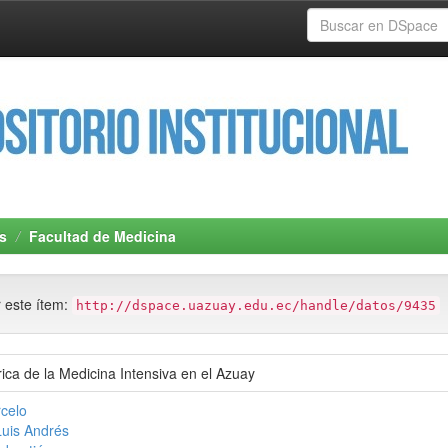
s
Facultad de Medicina
r este ítem:
http://dspace.uazuay.edu.ec/handle/datos/9435
rica de la Medicina Intensiva en el Azuay
celo
Luis Andrés