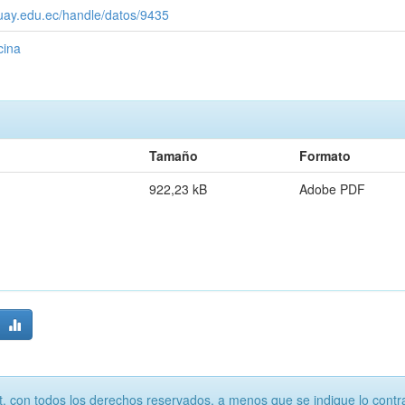
zuay.edu.ec/handle/datos/9435
cina
Tamaño
Formato
922,23 kB
Adobe PDF
, con todos los derechos reservados, a menos que se indique lo contra