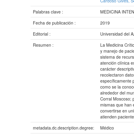
Cardoso Gives, S
Palabras clave :
MEDICINA INTE
Fecha de publicación :
2019
Editorial :
Universidad del 
Resumen :
La Medicina Críti
y manejo de pacie
sistema de recur
atención clínica e
carácter descripti
recolectaron dato
específicamente p
como se la conoce
alrededor del mun
Corral Moscoso; p
mismas que han ev
convertirse en un
atienden paciente
metadata.dc.description.degree:
Médico