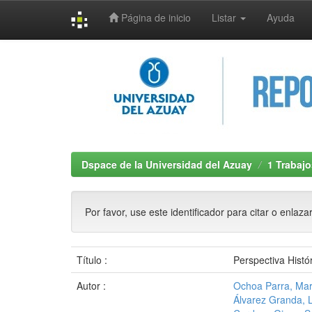
Página de inicio
Listar
Ayuda
Skip
navigation
Dspace de la Universidad del Azuay
1 Trabajo
Por favor, use este identificador para citar o enlaza
Título :
Perspectiva Histó
Autor :
Ochoa Parra, Mar
Álvarez Granda, 