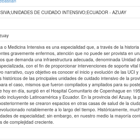
ebastián
NSIVA;UNIDADES DE CUIDADO INTENSIVO;ECUADOR - AZUAY
Azuay
ca o Medicina Intensiva es una especialidad que, a través de la histor
ntes gravemente enfermos, atención que no puede ser provista en una
sos que demanda una infraestructura adecuada, denominada Unidad de
specializada, con el fin de proporcionar intervenciones de soporte vita
vo narrativo, cuyo objetivo es conocer el inicio y evolución de las UCI y
s históricos de las principales unidades de cuidado intensivo de la prov
ara el caso, mismos que fueron compilados y ampliados para su poster
 hoy en día, surgió en el Hospital Comunitario de Copenhague en 1953
do incluyendo Latinoamérica y Ecuador. En la provincia del Azuay, la 
osteriormente se crearon espacios en otras casas de salud de la ciudad
olucionado notablemente a lo largo del tiempo. Históricamente, mucha
idades de especialidad; sin embargo, en nuestro medio la mayoría co
s de complejidad creciente.