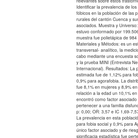
relevantes sobre estos trastorn
Identificar la prevalencia de los
fóbicos en la población de las 
rurales del cantón Cuenca y su
asociados. Muestra y Universo:
estuvo conformado por 199.506 
muestra fue polietápica de 984
Materiales y Métodos: es un es
transversal- analítico, la medici
cabo mediante una encuesta s
y la prueba MINI (Entrevista Ne
Internacional). Resultados: La 
estimada fue de 1,12% para fob
0,9% para agorafobia. La distri
fue 8,1% en mujeres y 8,9% en
relación a la edad un 10,1% en
encontró como factor asociado 
pertenecer a una familia disfun
p: 0,00; OR: 3,57 e IC 1,69-7,5
La prevalencia en esta poblaci
para fobia social y 0,9% para A
único factor asociado y de ries
significacia estadística fue per