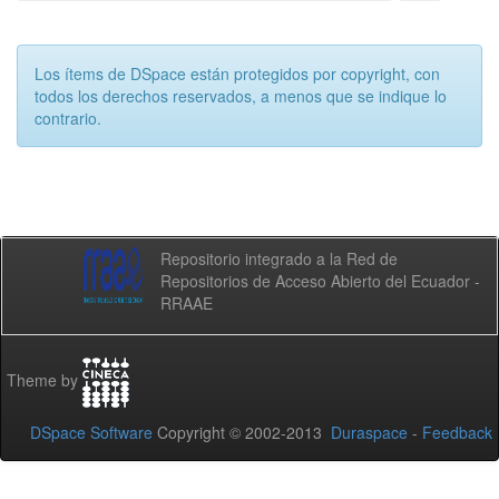
Los ítems de DSpace están protegidos por copyright, con
todos los derechos reservados, a menos que se indique lo
contrario.
Repositorio integrado a la Red de
Repositorios de Acceso Abierto del Ecuador -
RRAAE
Theme by
DSpace Software
Copyright © 2002-2013
Duraspace
-
Feedback