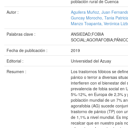
población rural de Cuenca
Autor :
Aguilera Muñoz, Juan Fernand
Guncay Morocho, Tania Patrici
Manzo Toapanta, Verónica Lizb
Palabras clave :
ANSIEDAD;FOBIA
SOCIAL;AGORAFOBIA;PÁNIC
Fecha de publicación :
2019
Editorial :
Universidad del Azuay
Resumen :
Los trastornos fóbicos se defi
pánico o terror a diversas situ
interfieren con el bienestar de
prevalencia de fobia social en 
5%-12%, en Europa de 2,3% y 
población mundial de un 7% anu
agorafobia (AG) sucede conjun
trastorno de pánico (TP) con u
de 1,1% a nivel mundial. Es im
recalcar que en nuestro país no