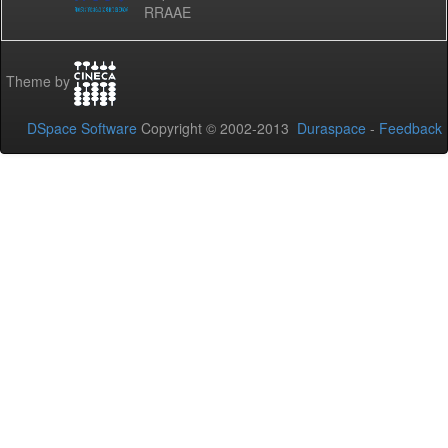
RRAAE
Theme by
DSpace Software
Copyright © 2002-2013
Duraspace
-
Feedback