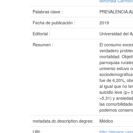
Minchala Carmon
Palabras clave :
PREVALENCIA;A
Fecha de publicación :
2019
Editorial :
Universidad del 
Resumen :
El consumo excesiv
verdadero problem
mortalidad. Objeti
parroquias rurale
universo estuvo c
sociodemográfica y
fue de 6,20%, obs
al igual que no t
suicidio leve (p= 
=5,31) y ansiedad
las comorbilidades
podemos consensua
metadata.dc.description.degree:
Médico
URI :
http://dspace.ua