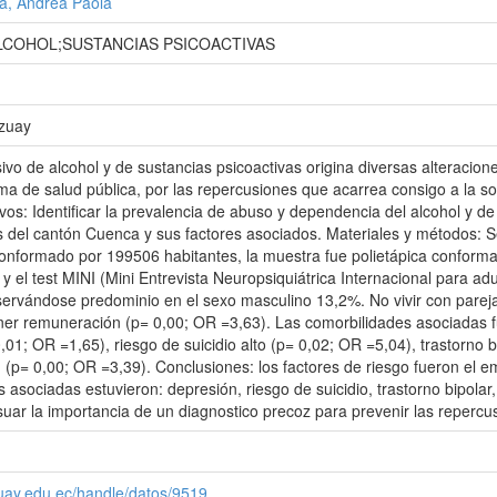
a, Andrea Paola
LCOHOL;SUSTANCIAS PSICOACTIVAS
Azuay
o de alcohol y de sustancias psicoactivas origina diversas alteraciones a
a de salud pública, por las repercusiones que acarrea consigo a la so
vos: Identificar la prevalencia de abuso y dependencia del alcohol y de
s del cantón Cuenca y sus factores asociados. Materiales y métodos: Se r
onformado por 199506 habitantes, la muestra fue polietápica conformad
 el test MINI (Mini Entrevista Neuropsiquiátrica Internacional para adu
ervándose predominio en el sexo masculino 13,2%. No vivir con pareja 
ener remuneración (p= 0,00; OR =3,63). Las comorbilidades asociadas 
0,01; OR =1,65), riesgo de suicidio alto (p= 0,02; OR =5,04), trastorno 
 (p= 0,00; OR =3,39). Conclusiones: los factores de riesgo fueron el e
 asociadas estuvieron: depresión, riesgo de suicidio, trastorno bipolar
r la importancia de un diagnostico precoz para prevenir las repercusi
zuay.edu.ec/handle/datos/9519