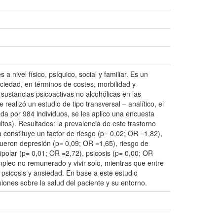
 nivel físico, psíquico, social y familiar. Es un
ciedad, en términos de costes, morbilidad y
 sustancias psicoactivas no alcohólicas en las
ealizó un estudio de tipo transversal – analítico, el
a por 984 individuos, se les aplico una encuesta
ltos). Resultados: la prevalencia de este trastorno
constituye un factor de riesgo (p= 0,02; OR =1,82),
fueron depresión (p= 0,09; OR =1,65), riesgo de
bipolar (p= 0,01; OR =2,72), psicosis (p= 0,00; OR
mpleo no remunerado y vivir solo, mientras que entre
, psicosis y ansiedad. En base a este estudio
ones sobre la salud del paciente y su entorno.