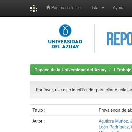
Página de inicio
Listar
Ayuda
Skip
navigation
Dspace de la Universidad del Azuay
1 Trabajo
Por favor, use este identificador para citar o enlaza
Título :
Prevalencia de ab
Autor :
Aguilera Muñoz, 
León Rodríguez, 