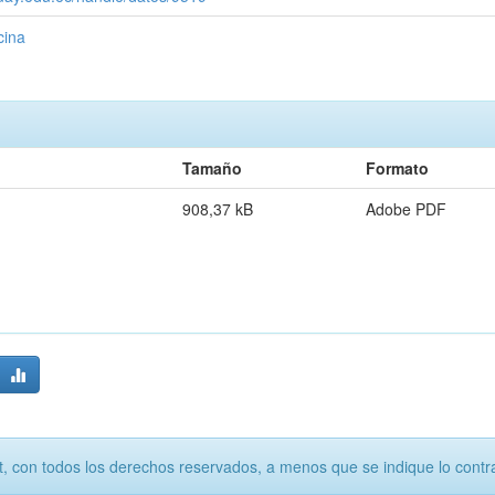
cina
Tamaño
Formato
908,37 kB
Adobe PDF
, con todos los derechos reservados, a menos que se indique lo contra