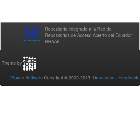
Repositorio integrado a la Red de
Repositorios de Acceso Abierto del Ecuador -
RRAAE
Theme by
DSpace Software
Copyright © 2002-2013
Duraspace
-
Feedback