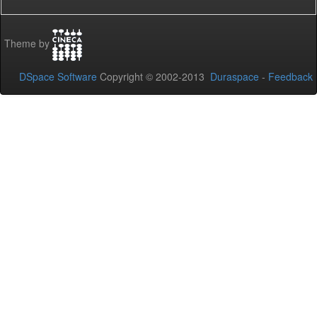
Theme by
DSpace Software
Copyright © 2002-2013
Duraspace
-
Feedback