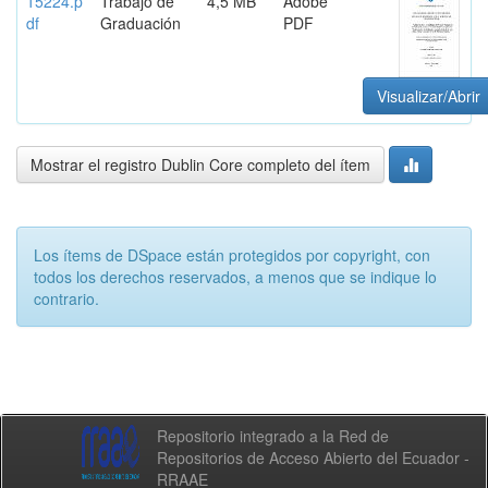
15224.p
Trabajo de
4,5 MB
Adobe
df
Graduación
PDF
Visualizar/Abrir
Mostrar el registro Dublin Core completo del ítem
Los ítems de DSpace están protegidos por copyright, con
todos los derechos reservados, a menos que se indique lo
contrario.
Repositorio integrado a la Red de
Repositorios de Acceso Abierto del Ecuador -
RRAAE