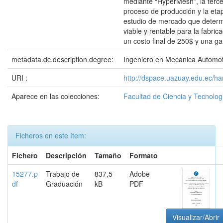
mediante “HyperMesh”, la tercer
proceso de producción y la eta
estudio de mercado que determ
viable y rentable para la fabric
un costo final de 250$ y una g
metadata.dc.description.degree:
Ingeniero en Mecánica Automot
URI :
http://dspace.uazuay.edu.ec/ha
Aparece en las colecciones:
Facultad de Ciencia y Tecnolog
Ficheros en este ítem:
Fichero
Descripción
Tamaño
Formato
15277.p
Trabajo de
837,5
Adobe
df
Graduación
kB
PDF
Visualizar/Abrir