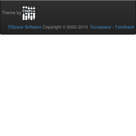
Theme by
DSpace Software
Copyright © 2002-2013
Duraspace
-
Feedback