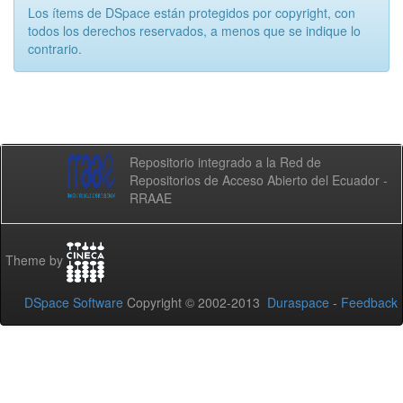
Los ítems de DSpace están protegidos por copyright, con
todos los derechos reservados, a menos que se indique lo
contrario.
Repositorio integrado a la Red de
Repositorios de Acceso Abierto del Ecuador -
RRAAE
Theme by
DSpace Software
Copyright © 2002-2013
Duraspace
-
Feedback