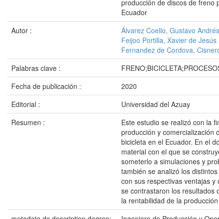
producción de discos de freno p
Ecuador
Autor :
Álvarez Coello, Gustavo André
Feijoo Portilla, Xavier de Jesús
Fernandez de Cordova, Cisner
Palabras clave :
FRENO;BICICLETA;PROCESO
Fecha de publicación :
2020
Editorial :
Universidad del Azuay
Resumen :
Este estudio se realizó con la f
producción y comercialización 
bicicleta en el Ecuador. En el d
material con el que se construy
someterlo a simulaciones y prob
también se analizó los distinto
con sus respectivas ventajas y
se contrastaron los resultados 
la rentabilidad de la producción
metadata.dc.description.degree:
Ingeniero de Producción y Ope