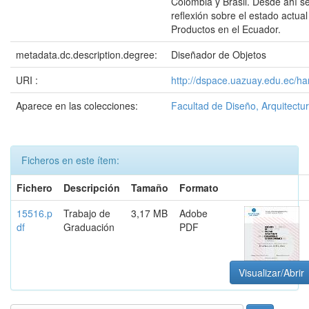
Colombia y Brasil. Desde ahí s
reflexión sobre el estado actua
Productos en el Ecuador.
metadata.dc.description.degree:
Diseñador de Objetos
URI :
http://dspace.uazuay.edu.ec/ha
Aparece en las colecciones:
Facultad de Diseño, Arquitectur
Ficheros en este ítem:
Fichero
Descripción
Tamaño
Formato
15516.p
Trabajo de
3,17 MB
Adobe
df
Graduación
PDF
Visualizar/Abrir