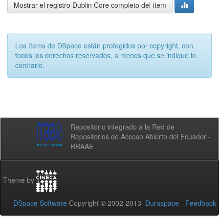
Mostrar el registro Dublin Core completo del ítem
Los ítems de DSpace están protegidos por copyright, con
todos los derechos reservados, a menos que se indique lo
contrario.
Repositorio integrado a la Red de
Repositorios de Acceso Abierto del Ecuador -
RRAAE
Theme by
DSpace Software
Copyright © 2002-2013
Duraspace
-
Feedback