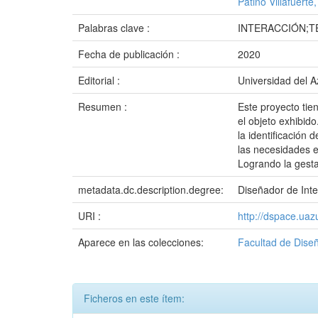
Patiño Villafuerte
Palabras clave :
INTERACCIÓN;T
Fecha de publicación :
2020
Editorial :
Universidad del 
Resumen :
Este proyecto tie
el objeto exhibid
la identificación 
las necesidades e
Logrando la gesta
metadata.dc.description.degree:
Diseñador de Inte
URI :
http://dspace.ua
Aparece en las colecciones:
Facultad de Diseñ
Ficheros en este ítem: