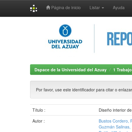
Página de inicio
Listar
Ayuda
Skip
navigation
Dspace de la Universidad del Azuay
1 Trabajo
Por favor, use este identificador para citar o enlaza
Título :
Diseño interior d
Autor :
Bustos Cordero,
Guzmán Salinas,