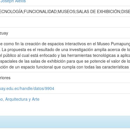
, Joseph Alexis
ECNOLOGÍA;FUNCIONALIDAD;MUSEOS;SALAS DE EXHIBICIÓN;DIS
Azuay
ne como fin la creación de espacios interactivos en el Museo Pumapungo
o. La propuesta es el resultado de una investigación amplia acerca de l
del público al cual está enfocado y las herramientas tecnológicas a apli
spaciales de las salas de exhibición para que se potencie el valor de l
ción de un espacio funcional que cumpla con todas las características
riores
zuay.edu.ec/handle/datos/9904
o, Arquitectura y Arte