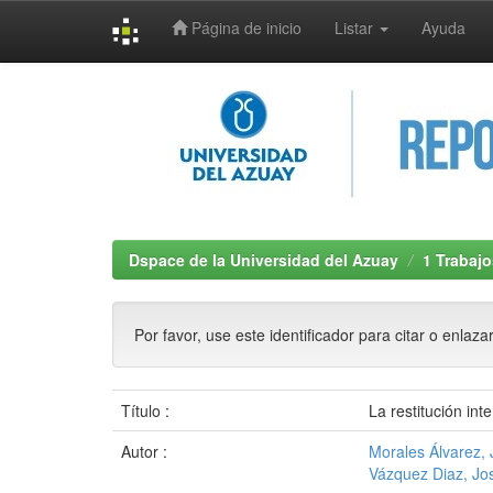
Página de inicio
Listar
Ayuda
Skip
navigation
Dspace de la Universidad del Azuay
1 Trabajo
Por favor, use este identificador para citar o enlaza
Título :
La restitución in
Autor :
Morales Álvarez, 
Vázquez Diaz, Jo