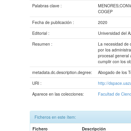
Palabras clave :
MENORES;CONVE
COGEP
Fecha de publicación :
2020
Editorial :
Universidad del 
Resumen :
La necesidad de d
por los administr
procesal general 
cumplir con los o
metadata.dc.description.degree:
Abogado de los Tr
URI :
http://dspace.ua
Aparece en las colecciones:
Facultad de Cienc
Ficheros en este ítem:
Fichero
Descripción