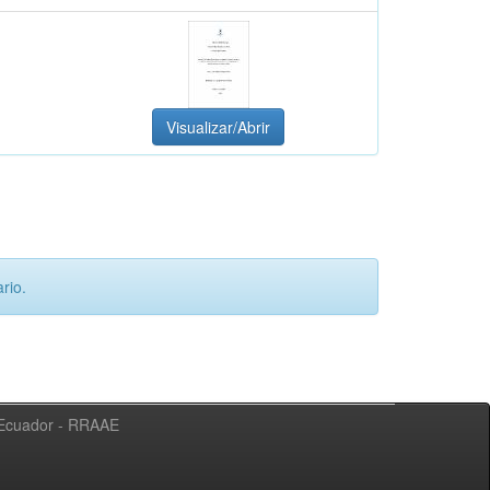
Visualizar/Abrir
rio.
l Ecuador - RRAAE