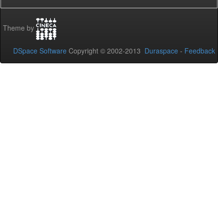
Theme by
DSpace Software
Copyright © 2002-2013
Duraspace
-
Feedback