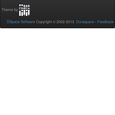
Theme by
DSpace Software
Copyright © 2002-2013
Duraspace
-
Feedback