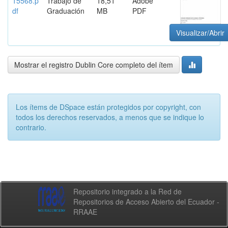
15568.p
Trabajo de
18,51
Adobe
df
Graduación
MB
PDF
Visualizar/Abrir
Mostrar el registro Dublin Core completo del ítem
Los ítems de DSpace están protegidos por copyright, con
todos los derechos reservados, a menos que se indique lo
contrario.
Repositorio integrado a la Red de
Repositorios de Acceso Abierto del Ecuador -
RRAAE