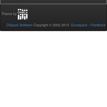
Theme by
DSpace Software
Copyright © 2002-2013
Duraspace
-
Feedback