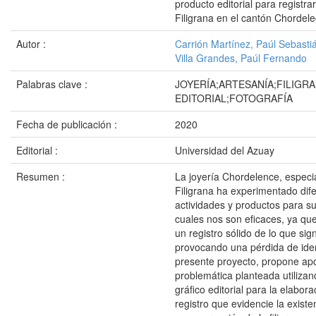
producto editorial para registrar
Filigrana en el cantón Chordel
Autor :
Carrión Martínez, Paúl Sebasti
Villa Grandes, Paúl Fernando
Palabras clave :
JOYERÍA;ARTESANÍA;FILIGR
EDITORIAL;FOTOGRAFÍA
Fecha de publicación :
2020
Editorial :
Universidad del Azuay
Resumen :
La joyería Chordelence, especi
Filigrana ha experimentado dif
actividades y productos para su 
cuales nos son eficaces, ya qu
un registro sólido de lo que signi
provocando una pérdida de iden
presente proyecto, propone apo
problemática planteada utilizan
gráfico editorial para la elabor
registro que evidencie la exist