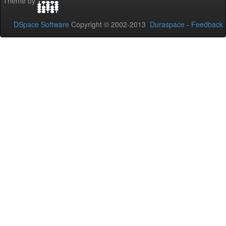
Theme by
DSpace Software
Copyright © 2002-2013
Duraspace
-
Feedback