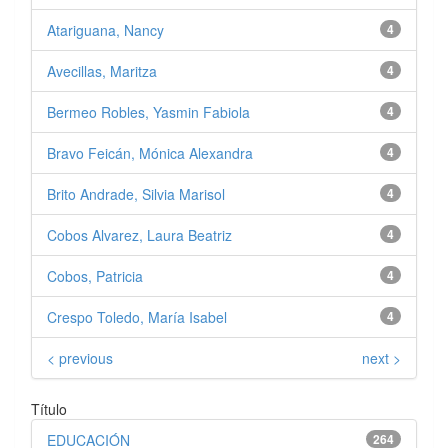
Atariguana, Nancy
4
Avecillas, Maritza
4
Bermeo Robles, Yasmin Fabiola
4
Bravo Feicán, Mónica Alexandra
4
Brito Andrade, Silvia Marisol
4
Cobos Alvarez, Laura Beatriz
4
Cobos, Patricia
4
Crespo Toledo, María Isabel
4
< previous
next >
Título
EDUCACIÓN
264