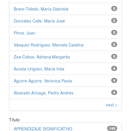
Bravo Toledo, María Gabriela
5
González Calle, María José
5
Pinos, Juan
5
Vásquez Rodríguez, Marcela Catalina
5
Zea Cobos, Adriana Margarita
5
Acosta Urigüen, María Inés
4
Aguirre Aguirre, Verónica Paola
4
Alvarado Arízaga, Pedro Andrés
4
next >
Título
APRENDIZAJE SIGNIFICATIVO
148