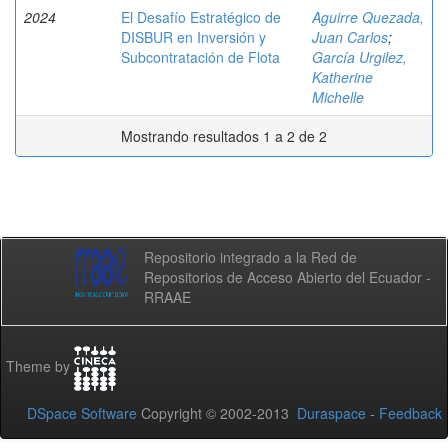
2024
El Desafío Estratégico de
Aguirre Quezada,
DISBUR en Inversión y
Juan Carlos
;
Subcontratación de Flota
García Urgilez,
Katherine
Michelle
Mostrando resultados 1 a 2 de 2
Repositorio integrado a la Red de
Repositorios de Acceso Abierto del Ecuador -
RRAAE
Theme by
DSpace Software
Copyright © 2002-2013
Duraspace
-
Feedback