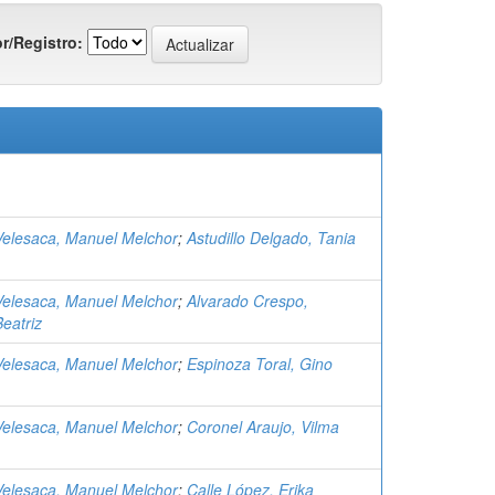
r/Registro:
elesaca, Manuel Melchor
;
Astudillo Delgado, Tania
elesaca, Manuel Melchor
;
Alvarado Crespo,
eatriz
elesaca, Manuel Melchor
;
Espinoza Toral, Gino
elesaca, Manuel Melchor
;
Coronel Araujo, Vilma
elesaca, Manuel Melchor
;
Calle López, Erika