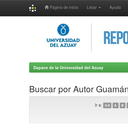
Página de inicio
Listar
Ayuda
Skip
navigation
Dspace de la Universidad del Azuay
Buscar por Autor Guamán
Ir a:
0-9
A
B