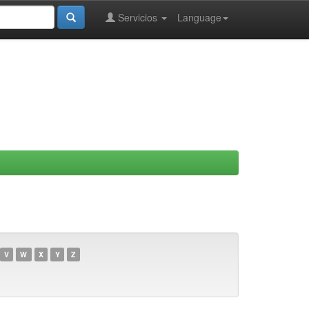
Servicios
Language
V
W
X
Y
Z