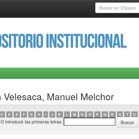
 Velesaca, Manuel Melchor
C
D
E
F
G
H
I
J
K
L
M
N
O
P
Q
R
S
T
U
O introducir las primeras letras: