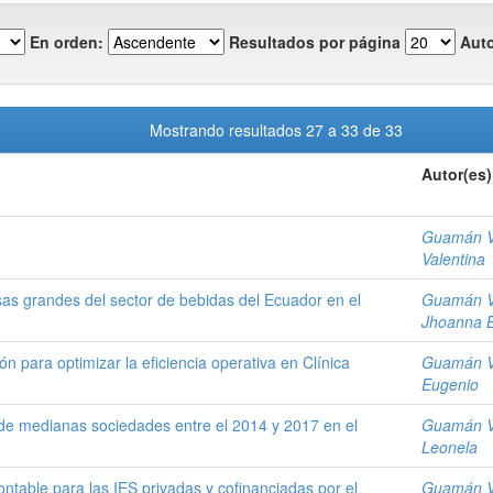
En orden:
Resultados por página
Auto
Mostrando resultados 27 a 33 de 33
Autor(es)
Guamán V
Valentina
s grandes del sector de bebidas del Ecuador en el
Guamán V
Jhoanna B
n para optimizar la eficiencia operativa en Clínica
Guamán V
Eugenio
e de medianas sociedades entre el 2014 y 2017 en el
Guamán V
Leonela
ntable para las IES privadas y cofinanciadas por el
Guamán V