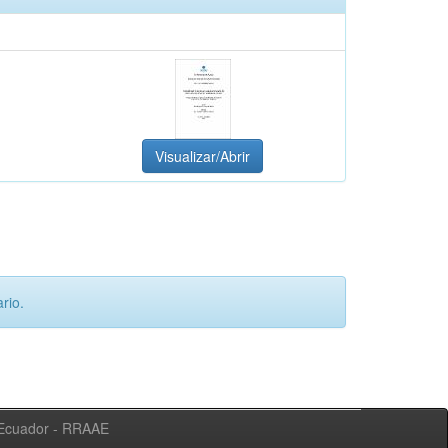
Visualizar/Abrir
rio.
l Ecuador - RRAAE