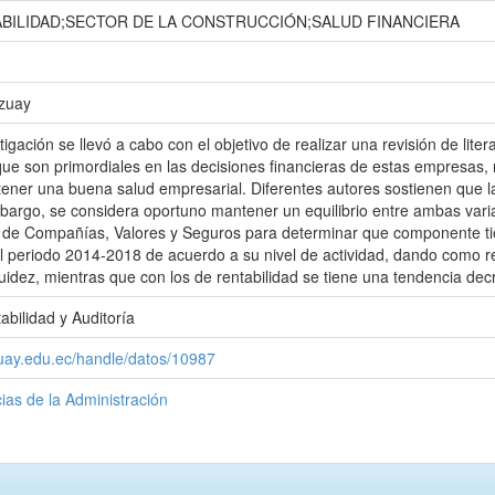
ABILIDAD;SECTOR DE LA CONSTRUCCIÓN;SALUD FINANCIERA
Azuay
igación se llevó a cabo con el objetivo de realizar una revisión de litera
que son primordiales en las decisiones financieras de estas empresas, no
ener una buena salud empresarial. Diferentes autores sostienen que la
argo, se considera oportuno mantener un equilibrio entre ambas varia
 de Compañías, Valores y Seguros para determinar que componente ti
l periodo 2014-2018 de acuerdo a su nivel de actividad, dando como re
quidez, mientras que con los de rentabilidad se tiene una tendencia dec
abilidad y Auditoría
zuay.edu.ec/handle/datos/10987
ias de la Administración