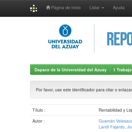
Página de inicio
Listar
Ayuda
Skip
navigation
Dspace de la Universidad del Azuay
1 Trabajo
Por favor, use este identificador para citar o enlaza
Título :
Rentabilidad y Liq
Autor :
Guamán Velesaca
Landi Fajardo, J