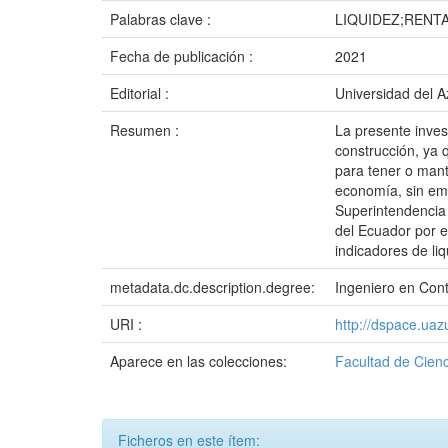
Palabras clave :
LIQUIDEZ;RENT
Fecha de publicación :
2021
Editorial :
Universidad del 
Resumen :
La presente invest
construcción, ya 
para tener o mant
economía, sin emb
Superintendencia
del Ecuador por e
indicadores de li
metadata.dc.description.degree:
Ingeniero en Cont
URI :
http://dspace.ua
Aparece en las colecciones:
Facultad de Cienc
Ficheros en este ítem: