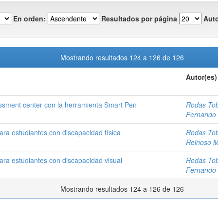
En orden:
Resultados por página
Auto
Mostrando resultados 124 a 126 de 126
Autor(es)
essment center con la herramienta Smart Pen
Rodas Tob
Fernando
ara estudiantes con discapacidad física
Rodas Tob
Reinoso M
ara estudiantes con discapacidad visual
Rodas Tob
Fernando
Mostrando resultados 124 a 126 de 126