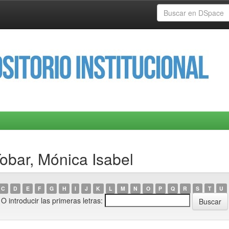
obar, Mónica Isabel
C
D
E
F
G
H
I
J
K
L
M
N
O
P
Q
R
S
T
U
O introducir las primeras letras: