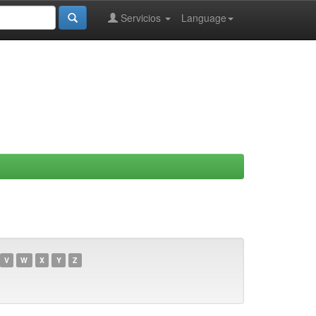
Servicios
Language
V
W
X
Y
Z