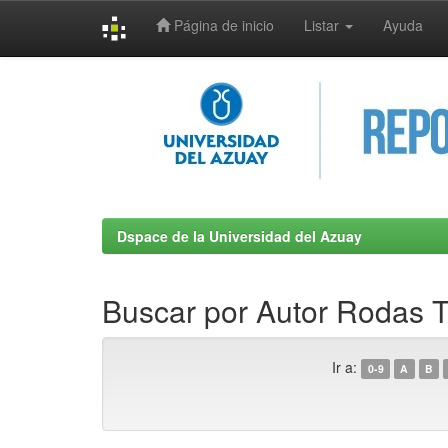
Página de inicio
Listar
Ayuda
Skip
navigation
Dspace de la Universidad del Azuay
Buscar por Autor Rodas T
Ir a:
0-9
A
B