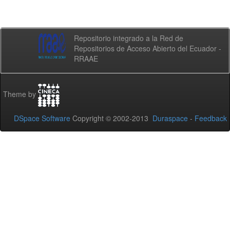
Repositorio integrado a la Red de
Repositorios de Acceso Abierto del Ecuador -
RRAAE
Theme by
DSpace Software
Copyright © 2002-2013
Duraspace
-
Feedback