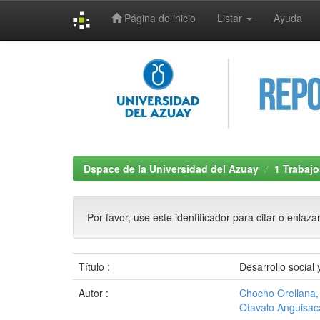
Página de inicio
Listar
Ayuda
Skip
navigation
Dspace de la Universidad del Azuay
1 Trabajo
Por favor, use este identificador para citar o enlaza
Título :
Desarrollo social
Autor :
Chocho Orellana,
Otavalo Anguisaca