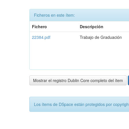
Ficheros en este ítem:
Fichero
Descripción
22384.pdf
Trabajo de Graduación
Mostrar el registro Dublin Core completo del ítem
Los ítems de DSpace están protegidos por copyright