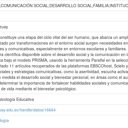
COMUNICACIÓN SOCIAL;DESARROLLO SOCIAL;FAMILIA;INSTITU
Azuay
onstituye una etapa del ciclo vital del ser humano, que abarca un ampl
izado por transformaciones en el entorno social surgen necesidades e
les y comunicativas, especialmente en entornos escolares y familiares.
tura científica disponible sobre el desarrollo social y la comunicación e
ica bajo el modelo PRISMA, usando la herramienta Parsifal en la selecci
ado 11 artículos recuperados de las plataformas EBSCOhost, Scielo y
ciales y estrategias comunicativas, como la asertividad, escucha activa
 medida el desarrollo social y bienestar personal, en áreas como el au
determinar la importancia de fortalecer habilidades sociales y comunicat
 de vida mediante el bienestar psicológico.
sicología Educativa
zuay.edu.ec/handle/datos/16664
logía