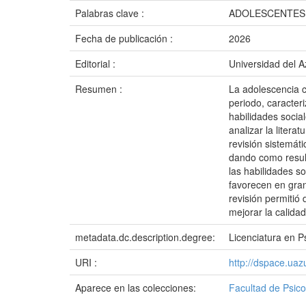
Palabras clave :
ADOLESCENTES;
Fecha de publicación :
2026
Editorial :
Universidad del 
Resumen :
La adolescencia c
periodo, caracter
habilidades socia
analizar la litera
revisión sistemát
dando como result
las habilidades so
favorecen en gran
revisión permitió 
mejorar la calidad
metadata.dc.description.degree:
Licenciatura en P
URI :
http://dspace.ua
Aparece en las colecciones:
Facultad de Psico