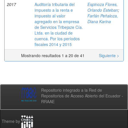
2017
Auditoría tributaria del
Espinoza Flores,
impuesto a la renta e
Orlando Esteban
;
impuesto al valor
Farfán Peñaloza,
agregado en la empresa
Diana Karina
de Servicios Tribejaze Cía.
Ltda. en la ciudad de
cuenca. Por los períodos
fiscales 2014 y 2015
Mostrando resultados 1 a 20 de 41
Siguiente >
Repositorio integrado a la Red de
Repositorios de Acceso Abierto del Ecuador -
RRAAE
Theme by