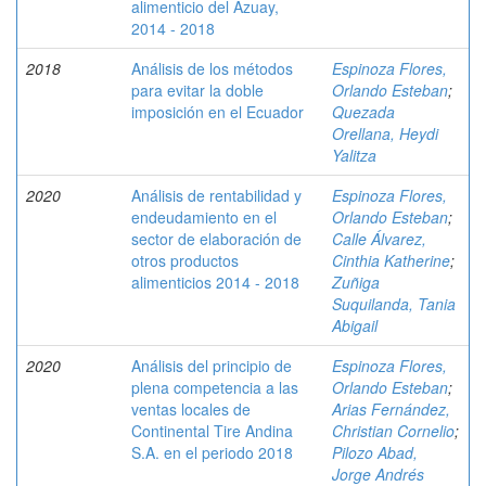
alimenticio del Azuay,
2014 - 2018
2018
Análisis de los métodos
Espinoza Flores,
para evitar la doble
Orlando Esteban
;
imposición en el Ecuador
Quezada
Orellana, Heydi
Yalitza
2020
Análisis de rentabilidad y
Espinoza Flores,
endeudamiento en el
Orlando Esteban
;
sector de elaboración de
Calle Álvarez,
otros productos
Cinthia Katherine
;
alimenticios 2014 - 2018
Zuñiga
Suquilanda, Tania
Abigail
2020
Análisis del principio de
Espinoza Flores,
plena competencia a las
Orlando Esteban
;
ventas locales de
Arias Fernández,
Continental Tire Andina
Christian Cornelio
;
S.A. en el periodo 2018
Pilozo Abad,
Jorge Andrés