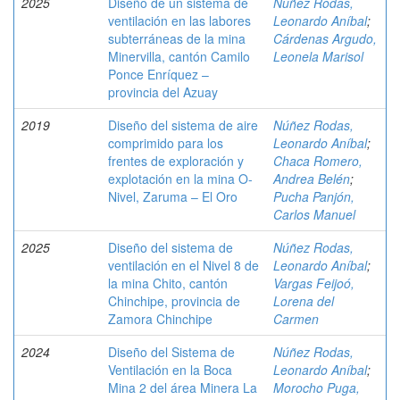
2025
Diseño de un sistema de
Núñez Rodas,
ventilación en las labores
Leonardo Aníbal
;
subterráneas de la mina
Cárdenas Argudo,
Minervilla, cantón Camilo
Leonela Marisol
Ponce Enríquez –
provincia del Azuay
2019
Diseño del sistema de aire
Núñez Rodas,
comprimido para los
Leonardo Aníbal
;
frentes de exploración y
Chaca Romero,
explotación en la mina O-
Andrea Belén
;
Nivel, Zaruma – El Oro
Pucha Panjón,
Carlos Manuel
2025
Diseño del sistema de
Núñez Rodas,
ventilación en el Nivel 8 de
Leonardo Aníbal
;
la mina Chito, cantón
Vargas Feijoó,
Chinchipe, provincia de
Lorena del
Zamora Chinchipe
Carmen
2024
Diseño del Sistema de
Núñez Rodas,
Ventilación en la Boca
Leonardo Aníbal
;
Mina 2 del área Minera La
Morocho Puga,