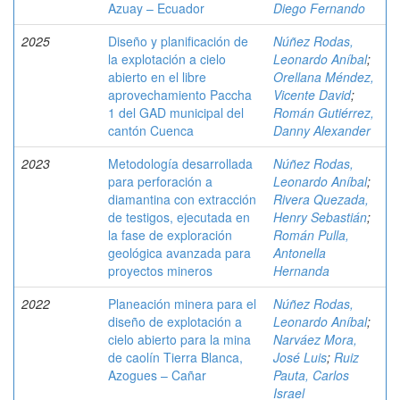
Azuay – Ecuador
Diego Fernando
2025
Diseño y planificación de
Núñez Rodas,
la explotación a cielo
Leonardo Aníbal
;
abierto en el libre
Orellana Méndez,
aprovechamiento Paccha
Vicente David
;
1 del GAD municipal del
Román Gutiérrez,
cantón Cuenca
Danny Alexander
2023
Metodología desarrollada
Núñez Rodas,
para perforación a
Leonardo Aníbal
;
diamantina con extracción
Rivera Quezada,
de testigos, ejecutada en
Henry Sebastián
;
la fase de exploración
Román Pulla,
geológica avanzada para
Antonella
proyectos mineros
Hernanda
2022
Planeación minera para el
Núñez Rodas,
diseño de explotación a
Leonardo Aníbal
;
cielo abierto para la mina
Narváez Mora,
de caolín Tierra Blanca,
José Luis
;
Ruiz
Azogues – Cañar
Pauta, Carlos
Israel