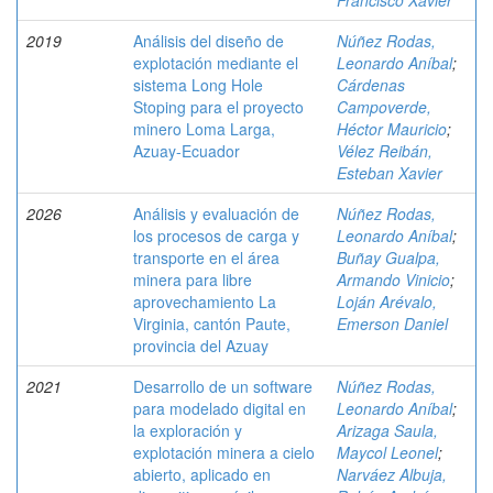
Francisco Xavier
2019
Análisis del diseño de
Núñez Rodas,
explotación mediante el
Leonardo Aníbal
;
sistema Long Hole
Cárdenas
Stoping para el proyecto
Campoverde,
minero Loma Larga,
Héctor Mauricio
;
Azuay-Ecuador
Vélez Reibán,
Esteban Xavier
2026
Análisis y evaluación de
Núñez Rodas,
los procesos de carga y
Leonardo Aníbal
;
transporte en el área
Buñay Gualpa,
minera para libre
Armando Vinicio
;
aprovechamiento La
Loján Arévalo,
Virginia, cantón Paute,
Emerson Daniel
provincia del Azuay
2021
Desarrollo de un software
Núñez Rodas,
para modelado digital en
Leonardo Aníbal
;
la exploración y
Arizaga Saula,
explotación minera a cielo
Maycol Leonel
;
abierto, aplicado en
Narváez Albuja,