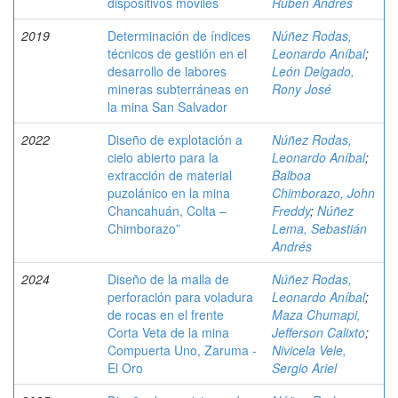
dispositivos móviles
Rubén Andrés
2019
Determinación de índices
Núñez Rodas,
técnicos de gestión en el
Leonardo Aníbal
;
desarrollo de labores
León Delgado,
mineras subterráneas en
Rony José
la mina San Salvador
2022
Diseño de explotación a
Núñez Rodas,
cielo abierto para la
Leonardo Aníbal
;
extracción de material
Balboa
puzolánico en la mina
Chimborazo, John
Chancahuán, Colta –
Freddy
;
Núñez
Chimborazo”
Lema, Sebastián
Andrés
2024
Diseño de la malla de
Núñez Rodas,
perforación para voladura
Leonardo Aníbal
;
de rocas en el frente
Maza Chumapi,
Corta Veta de la mina
Jefferson Calixto
;
Compuerta Uno, Zaruma -
Nivicela Vele,
El Oro
Sergio Ariel