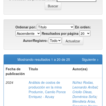
Ordenar por:
En orden:
Resultados por página
Autor/Registro:
Mostrando resultados 1 a 20 de 25
Siguiente >
Fecha de
Título
Autor(es)
publicación
2024
Análisis de costos de
Núñez Rodas,
producción en la mina
Leonardo Aníbal
;
Produmin, Camilo Ponce
Criollo Oleas,
Enriquez - Azuay
Doménica Sofía
;
Mendieta Arias,