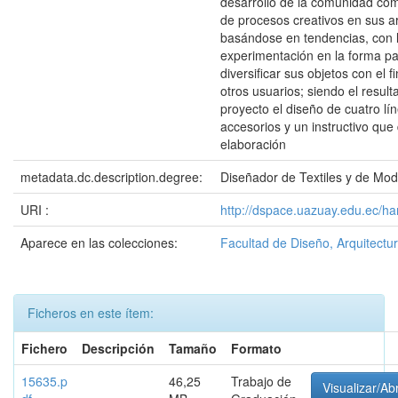
desarrollo de la comunidad com
de procesos creativos en sus ar
basándose en tendencias, con 
experimentación en la forma pa
diversificar sus objetos con el fi
otros usuarios; siendo el resul
proyecto el diseño de cuatro lí
accesorios y un instructivo qu
elaboración
metadata.dc.description.degree:
Diseñador de Textiles y de Mo
URI :
http://dspace.uazuay.edu.ec/h
Aparece en las colecciones:
Facultad de Diseño, Arquitectur
Ficheros en este ítem:
Fichero
Descripción
Tamaño
Formato
15635.p
46,25
Trabajo de
Visualizar/Abr