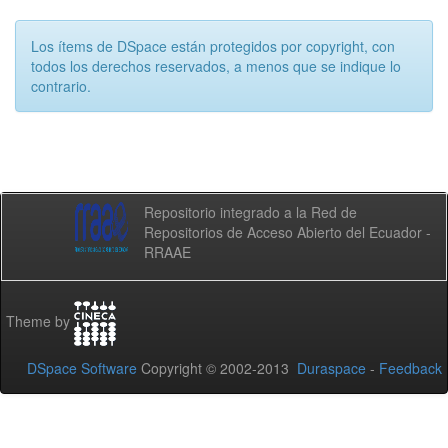
Los ítems de DSpace están protegidos por copyright, con
todos los derechos reservados, a menos que se indique lo
contrario.
Repositorio integrado a la Red de
Repositorios de Acceso Abierto del Ecuador -
RRAAE
Theme by
DSpace Software
Copyright © 2002-2013
Duraspace
-
Feedback