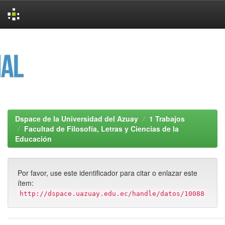
Skip
navigation
Dspace de la Universidad del Azuay
1 Trabajos
Facultad de Filosofía, Letras y Ciencias de la
Educación
Por favor, use este identificador para citar o enlazar este
ítem:
http://dspace.uazuay.edu.ec/handle/datos/10088