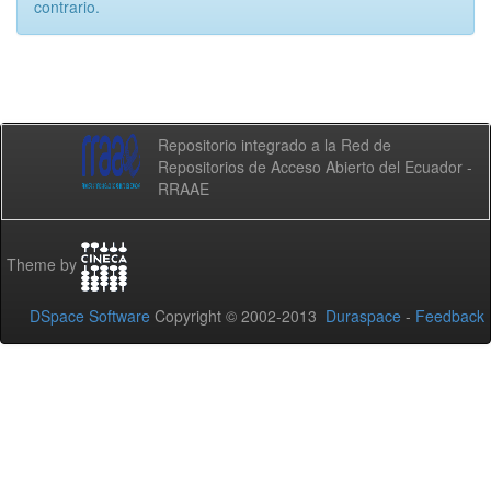
contrario.
Repositorio integrado a la Red de
Repositorios de Acceso Abierto del Ecuador -
RRAAE
Theme by
DSpace Software
Copyright © 2002-2013
Duraspace
-
Feedback