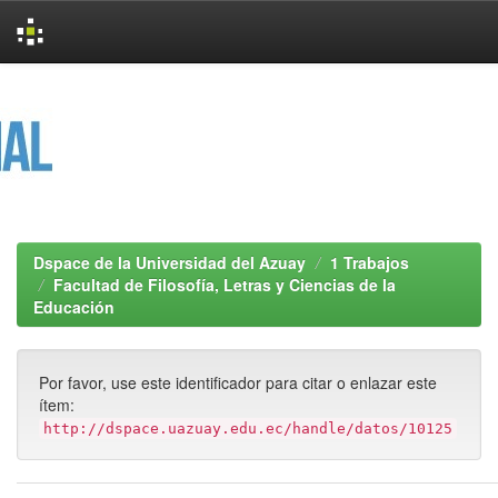
Skip
navigation
Dspace de la Universidad del Azuay
1 Trabajos
Facultad de Filosofía, Letras y Ciencias de la
Educación
Por favor, use este identificador para citar o enlazar este
ítem:
http://dspace.uazuay.edu.ec/handle/datos/10125